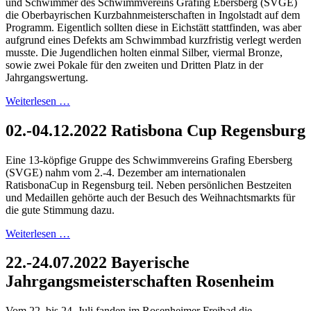
und Schwimmer des Schwimmvereins Grafing Ebersberg (SVGE)
die Oberbayrischen Kurzbahnmeisterschaften in Ingolstadt auf dem
Programm. Eigentlich sollten diese in Eichstätt stattfinden, was aber
aufgrund eines Defekts am Schwimmbad kurzfristig verlegt werden
musste. Die Jugendlichen holten einmal Silber, viermal Bronze,
sowie zwei Pokale für den zweiten und Dritten Platz in der
Jahrgangswertung.
Weiterlesen …
02.-04.12.2022 Ratisbona Cup Regensburg
Eine 13-köpfige Gruppe des Schwimmvereins Grafing Ebersberg
(SVGE) nahm vom 2.-4. Dezember am internationalen
RatisbonaCup in Regensburg teil. Neben persönlichen Bestzeiten
und Medaillen gehörte auch der Besuch des Weihnachtsmarkts für
die gute Stimmung dazu.
Weiterlesen …
22.-24.07.2022 Bayerische
Jahrgangsmeisterschaften Rosenheim
Vom 22. bis 24. Juli fanden im Rosenheimer Freibad die