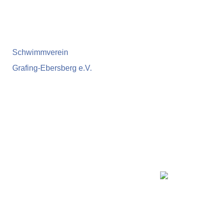
Schwimmverein
Grafing-Ebersberg e.V.
Home
Informationen
News
Schwimmkurs
Training
Wettkämpfe / Events
Presse
Vereinsrekorde
Aquaball
Kontakt
Shop