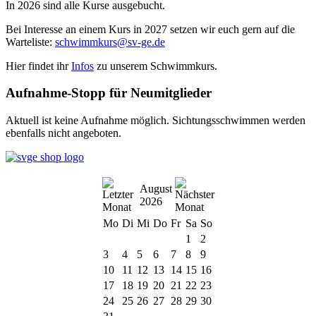
In 2026 sind alle Kurse ausgebucht.
Bei Interesse an einem Kurs in 2027 setzen wir euch gern auf die
Warteliste:
schwimmkurs@sv-ge.de
Hier findet ihr
Infos
zu unserem Schwimmkurs.
Aufnahme-Stopp für Neumitglieder
Aktuell ist keine Aufnahme möglich. Sichtungsschwimmen werden
ebenfalls nicht angeboten.
August
2026
Mo
Di
Mi
Do
Fr
Sa
So
1
2
3
4
5
6
7
8
9
10
11
12
13
14
15
16
17
18
19
20
21
22
23
24
25
26
27
28
29
30