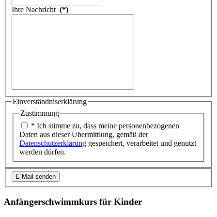
Ihre Nachricht
(*)
Einverständniserklärung
Zustimmung
Zustimmung
(*)
* Ich stimme zu, dass meine personenbezogenen
Daten aus dieser Übermittlung, gemäß der
Datenschutzerklärung
gespeichert, verarbeitet und genutzt
werden dürfen.
Ergebnis
E-
E-Mail senden
Mail
senden
Anfängerschwimmkurs für Kinder