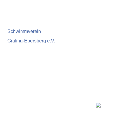
Schwimmverein
Grafing-Ebersberg e.V.
Home
Informationen
News
Schwimmkurs
Training
Wettkämpfe / Events
Presse
Vereinsrekorde
Aquaball
Kontakt
Shop