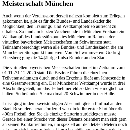
Meisterschaft München
Auch wenn der Vereinssport derzeit nahezu komplett zum Erliegen
gekommen ist, gibt es für die Bundes- und Landeskader die
Möglichkeit, den Trainings- und Wettkampfbetrieb aufrecht zu
erhalten. So fand am letzten Wochenende in München Freiham ein
Wettkampf des Landesstützpunktes München im Rahmen der
virtuellen bayerischen Meisterschaften im Schwimmen statt.
Teilnahmeberechtigt waren alle Bundes- und Landeskader, die am
Münchener Stützpunkt trainieren. Vom Schwimmverein Grafing
Ebersberg ging die 14-jährige Luisa Rumler an den Start.
Die virtuellen bayerischen Meisterschaften findet im Zeitraum vom
01.11.-31.12.2020 statt. Die Bezirke führen die einzelnen
Teilveranstaltungen durch und das Ergebnis fließt am Jahresende in
eine Gesamtwertung ein. Der Münchener Wettkampf wurde in drei
Abschnitte geteilt, um das Teilnehmerfeld so klein wie möglich zu
halten. So befanden Sie maximal 20 Schwimmer in der Halle.
Luisa ging in dem zweistündigen Abschnitt gleich fünfmal an den
Start. Besonders herausfordernd war direkt ihr erster Start über die
400m Freistil, den Sie als einzige Starterin zurücklegen musste.
Gerade bei einer Strecke von dieser Distanz orientiert man sich gern
an seinen Konkurrentinnen, um speziell auf den letzten Metern noch
alles aus sich herauszuholen. Umso beachtlicher war ihre erzielte