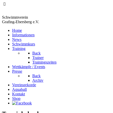
Schwimmverein
Grafing-Ebersberg e.V.
Home
Informationen
News
Schwimmkurs
Training
Back
Trainer
Trainingszeiten
Wettkämpfe / Events
Presse
Back
Archiv
Vereinsrekorde
Aquaball
Kontakt
Shop