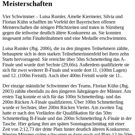
Meisterschaften
Vier Schwimmer – Luisa Rumler, Amelie Kiermeier, Silvia und
Florian Kühn schafften im Vorfeld der Bayerischen offenen
Meisterschaften die nötigen Pflichtzeiten und traten in Nürnberg
gegen die teilweise deutlich ältere Konkurrenz an. Sie konnten
insgesamt zehn Finalteilnahmen und eine Medaille erschwimmen.
Luisa Rumler (Jhg. 2006), die zu den jüngsten Teilnehmern zählte,
behauptete sich in dem starken Teilnehmerinnenfeld bei ihren zehn
Starts hervorragend. Sie erreichte über 50m Schmetterling das A-
Finale und wurde dort Sechste (29,66s). Außerdem qualifizierte sie
sich für zwei weiterer B-Finals und wurde dort 11. (100m Lagen)
und 12. (100m Freistil). Auch über 400m Freistil wurde sie 11..
Der einzige männliche Schwimmer des Teams, Florian Kühn (Jhg.
2003) zählte ebenfalls zu den jüngeren Jahrgängen der Männer. Am
ersten Tag konnte er sich für das 100m Schmetterling- und das
200m Rücken A-Finale qualifizieren. Über 100m Schmetterling
wurde er Sechster, über 200m Rücken Vierter. Am zweiten Tag
hatte er nach den Vorläufen die Qualifikation für das 50m
Schmetterling B-Finale und das 200m Schmetterling A-Finale in der
Tasche. Hier gelang ihm am späten Sonntagnachmittag mit einer
Zeit von 2:12,73 der dritte Platz hinter deutlich älteren Konkurrenz.
Wenige Minuten später schwamm er dann noch auf Platz 12 im 50m